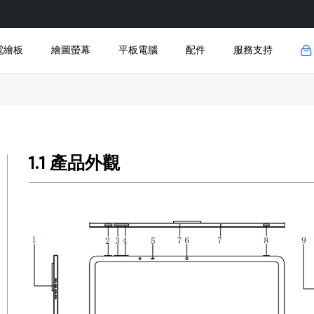
電繪板
繪圖螢幕
平板電腦
配件
服務支持
下載
註冊
FAQ
開發者中心
1.1 產品外觀
品
新品
新品
新品
新品
趣味绘图平板 UT2
M908
UE12
連接線
UE
聯係我們
固件升級
查看全部
查看全部
查看全部
查看全部