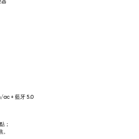
理器
n/ac + 藍牙 5.0
焦點；
焦。