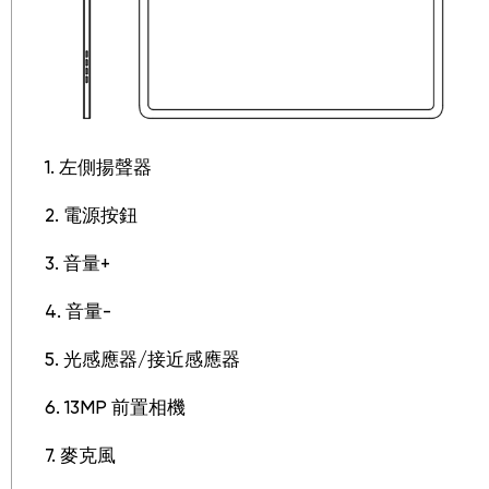
1. 左側揚聲器
2. 電源按鈕
3. 音量+
4. 音量-
5. 光感應器/接近感應器
6. 13MP 前置相機
7. 麥克風