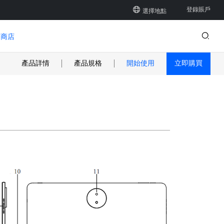
登錄賬戶
選擇地點
登陸
商店
註冊
產品詳情
產品規格
開始使用
立即購買
新品
新品
新品
12 PLUS
繪圖手套
Q6
U1600/U1200
Q8W