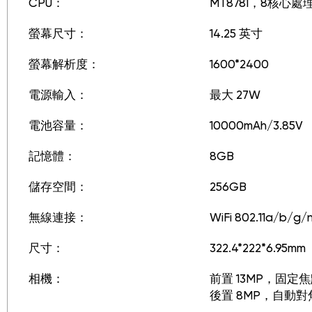
CPU：
MT8781，8核心處
螢幕尺寸：
14.25 英寸
螢幕解析度：
1600*2400
電源輸入：
最大 27W
電池容量：
10000mAh/3.85V
記憶體：
8GB
儲存空間：
256GB
無線連接：
WiFi 802.11a/b/g/
尺寸：
322.4*222*6.95mm
相機：
前置 13MP，固定
後置 8MP，自動對