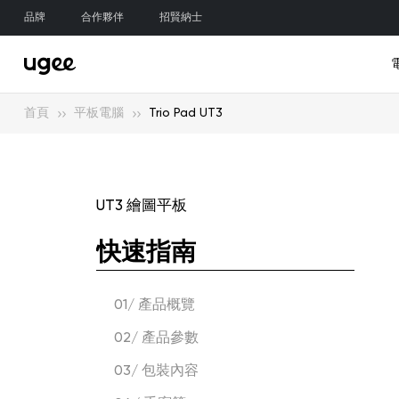
品牌
合作夥伴
招賢納士
首頁
平板電腦
Trio Pad UT3
UT3 繪圖平板
新品
新
探索繪圖螢幕
探索平板電腦
探索電繪板
探索配件
Trio Pad UT3
M808
UE16
觸筆
快速指南
01/ 產品概覽
02/ 產品參數
03/ 包裝內容