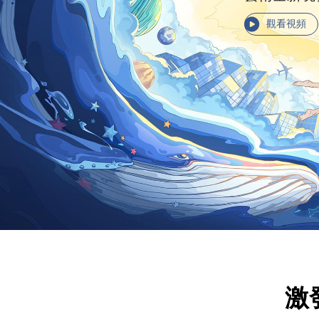
觀看視頻
激