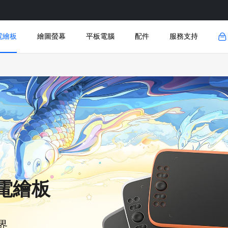
電繪板
繪圖螢幕
平板電腦
配件
服務支持
下載
註冊
FAQ
開發者中心
品
新品
新品
新品
新品
趣味绘图平板 UT2
M908
UE12
連接線
UE
聯係我們
固件升級
查看全部
查看全部
查看全部
查看全部
8電繪板
界