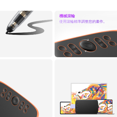
機械滾輪
使用滾輪精準調整您的畫作。