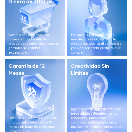
Dinero de 30 Días
Compre con confianza en
En ugee, su satisfacción es
ugee.com. Todos nuestros
nuestra prioridad. Por eso, le
productos cuentan con nuestra
ofrecemos soporte al cliente de
garantía de calidad
por vida con cada producto que
excepcional.
compre.
Garantía de 12
Creatividad Sin
Meses
Límites
ugee se dedica a satisfacer las
necesidades digitales de los
Disfrute de la tranquilidad con
creadores. Innovamos
una garantía integral de 12
continuamente y exploramos
meses en todos los productos
nuevas maneras de enriquecer
ugee nuevos.
su experiencia creativa.