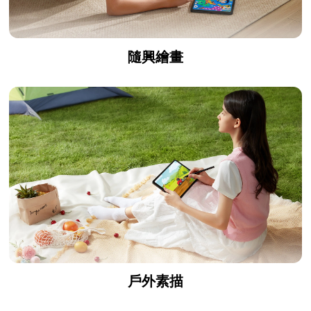
隨興繪畫
戶外素描