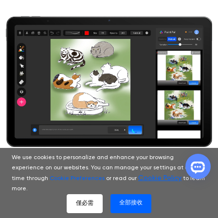
We use cookies to personalize and enhance your browsing
experience on our websites. You can manage your settings at any
Cookie Policy
time through
Cookie Preferences
or read our
to learn
more.
全部接收
僅必需