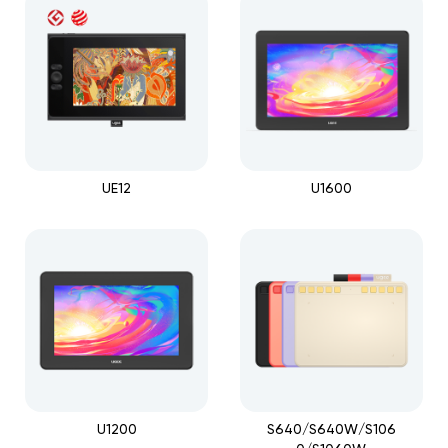
UE12
U1600
U1200
S640/S640W/S106