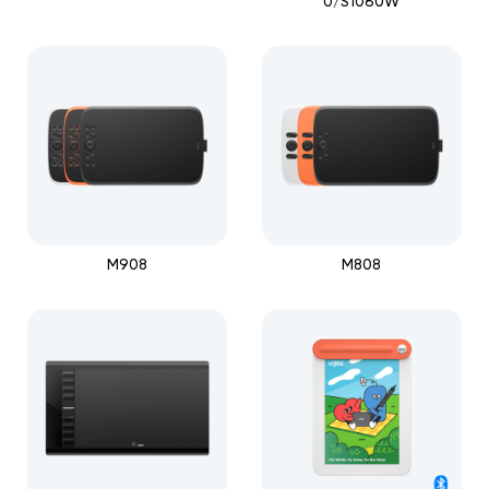
0/S1060W
M908
M808