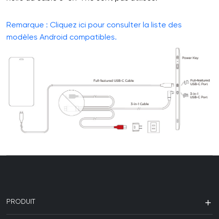
Remarque : Cliquez ici pour consulter la liste des
modèles Android compatibles.
PRODUIT