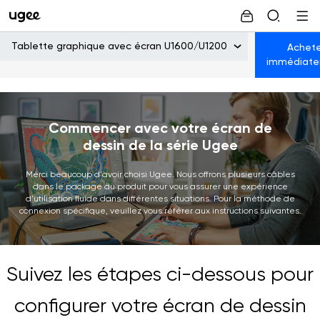
Tablette graphique avec écran U1600/U1200
Achete
immédiat
Commencer avec votre écran de
dessin de la série Ugee
Merci beaucoup d'avoir choisi Ugee. Nous offrons plusieurs câbles
dans le package du produit pour vous assurer une expérience
d'utilisation fluide dans différentes situations. Pour la méthode de
connexion spécifique, veuillez vous référer aux instructions suivantes.
Suivez les étapes ci-dessous pour
configurer votre écran de dessin