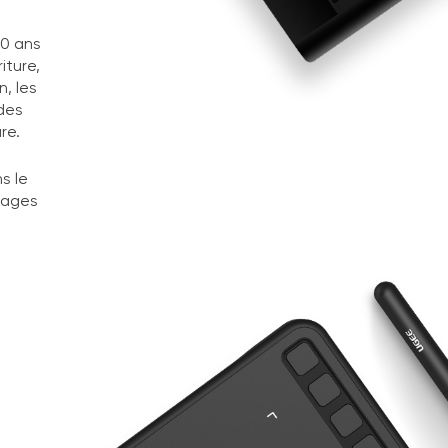
20 ans
iture,
, les
des
re.
s le
tages