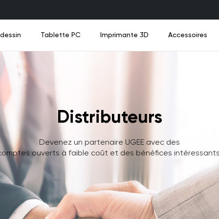
 dessin
Tablette PC
Imprimante 3D
Accessoires
Distributeurs
au
au
uveau
Nouveau
Nouveau
nbox
Tablette de Dessin Amusante UT2
Câbles de connexion
M908
UE12
UE12
Ad
Q
Nouveau
Devenez un partenaire UGEE avec des
Voir tous
Voir tous
comptes ouverts à faible coût et des bénéfices intéressants
Voir tous
Voir tous
Voir tous