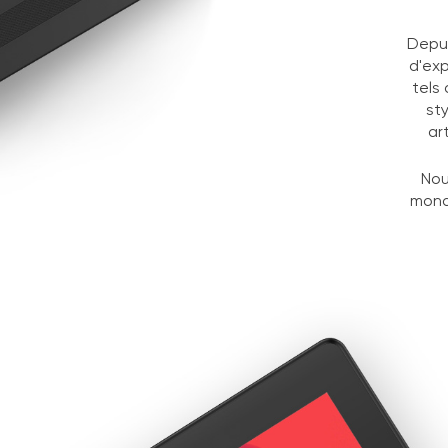
Depui
d'exp
tels
st
ar
Nou
mond