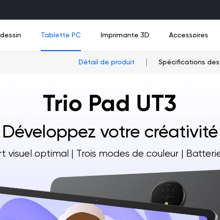
 dessin
Tablette PC
Imprimante 3D
Accessoires
Détail de produit
Spécifications des
Trio Pad UT3
au
au
uveau
Nouveau
Nouveau
nbox
Tablette de Dessin Amusante UT2
Câbles de connexion
M908
UE12
UE12
Ad
Q
Nouveau
Développez votre créativité
Voir tous
Voir tous
rt visuel optimal | Trois modes de couleur | Batte
Voir tous
Voir tous
Voir tous