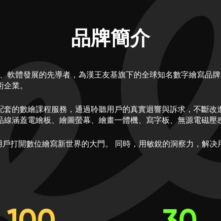
品牌簡介
設備、軟體發展的先導者，為漢王友基旗下的全球知名數字繪寫品牌
術企業。
配套的數繪課程服務，通過聆聽用戶的真實迴響與訴求，不斷改
線涵蓋電繪板、繪圖螢幕、繪畫一體機、寫字板、無源電磁壓感
念，致力於幫助用戶打開數位繪寫新世界的大門。 同時，用敏銳的洞察力