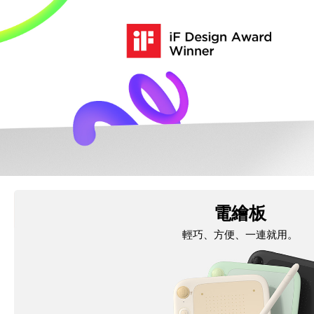
電繪板
輕巧、方便、一連就用。