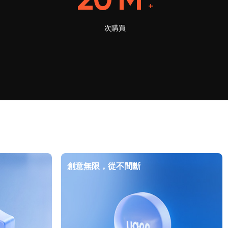
20
M
+
次購買
創意無限，從不間斷