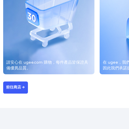
請安心在 ugee.com 購物，每件產品皆保證具
在 ugee，
備優異品質。
因此我們承諾
前往商店 →