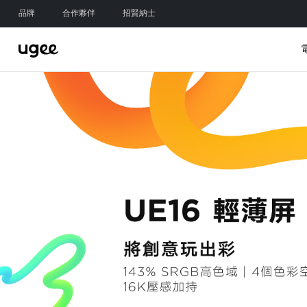
品牌
合作夥伴
招賢納士
新品
新
探索繪圖螢幕
探索平板電腦
探索電繪板
探索配件
Trio Pad UT3
M808
UE16
觸筆