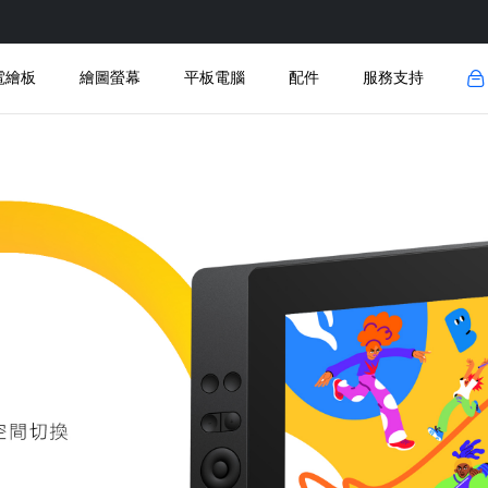
電繪板
繪圖螢幕
平板電腦
配件
服務支持
下載
註冊
FAQ
開發者中心
品
新品
新品
新品
新品
趣味绘图平板 UT2
M908
UE12
連接線
UE
聯係我們
固件升級
查看全部
查看全部
查看全部
查看全部