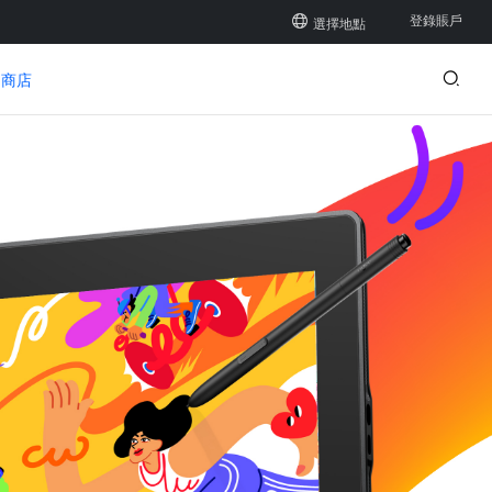
登錄賬戶
選擇地點
登陸
商店
註冊
新品
新品
新品
12 PLUS
繪圖手套
Q6
U1600/U1200
Q8W