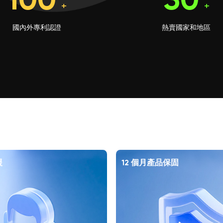
100
30
+
+
國內外專利認證
熱賣國家和地區
援
12 個月產品保固