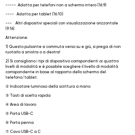
----- Adatta per telefoni non a schermo intero (16:9)
---- Adatta per tablet (16:10)
--- Altri dispositivi speciali con visualizzazione orizzontale
(9:16)
Attenzione:
1) Questo pulsante si commuta verso su e giù, si prega di non
ruotarlo a sinistra o a destra!
2) Si consigliano i tipi di dispositivo corrispondenti ai quattro
livelli di modalità e è possibile scegliere il livello di modalità
corrispondente in base al rapporto dello schermo del
telefono/tablet.
② Indicatore luminoso della scrittura a mano
③ Tasti di scelta rapida
④ Area di lavoro
⑤ Porta USB-C
⑥ Porta penna
⑦ Cavo USB-C a C