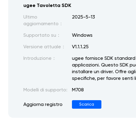
ugee Tavoletta SDK
Ultimo
2025-5-13
aggiornamento：
Supportato su：
Windows
Versione attuale：
V1.1.1.25
Introduzione：
ugee fornisce SDK standard (
applicazioni. Questo SDK pu
installare un driver. Offre a
specifiche, per favore senti
Modelli di supporto:
M708
Aggiorna registro
Scarica