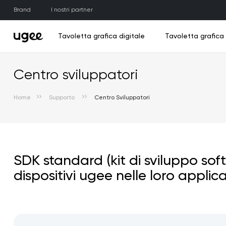
Brand
I nostri partner
Tavoletta grafica digitale
Tavoletta grafic
Centro sviluppatori
Home
Supporto
Centro Sviluppatori
Nuov
Nuov
N
Esplora la tavoletta grafica con schermo
Esplora la tavoletta grafica digitale
Esplorare la stampante 3D
Esplora gli accessori
Esplora i tablet PC
Stampante 3D Funbox
Trio Pad UT3
M808
UE16
Penna
SDK standard (kit di sviluppo soft
dispositivi ugee nelle loro applica