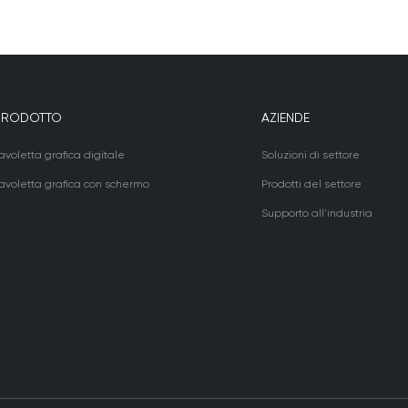
PRODOTTO
AZIENDE
avoletta grafica digitale
Soluzioni di settore
avoletta grafica con schermo
Prodotti del settore
Supporto all'industria