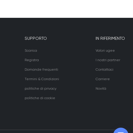
SUPPORTO
IN RIFERIMENTO
Scarica
Valori ugee
Registra
I nostri partner
Domande frequenti
Contattaci
Termini & Condizioni
Carriere
politiche di privacy
Novità
politiche di cookie