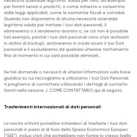
necessità aziendale legittima valida per farlo, ad esempio
per fornirti servizi o prodotti, o come richiesto o consentito
dalle leggi applicabili, come le normative fiscali e contabili.
Quando non disponiamo di alcuna necessità aziendale
legittima valida per trattare i tuoi dati personali, li
elimineremo o li renderemo anonimi o, se ciò non è possibile
(ad esempio, perché i tuoi dati personali sono stati archiviati
in archivi di backup), archiveremo in modo sicuro il tuo Dati
personali e li escluderemo da qualsiasi ulteriore trattamento
fino al momento in cui sarà possibile eliminarli..
Se hai domande o necessiti di ulteriori informazioni sulla base
giuridica su cui raccogliamo e utilizziamo i tuoi Dati Personali,
ti preghiamo di contattarci utilizzando i dettagli di contatto
forniti nella sezione J. COME CONTATTARCI qui di seguito.
Trasferimenti internazionali di dati personali
La nostra attività potrebbe richiederci di trasferire i tuoi dati
personali in paesi al di fuori dello Spazio Economico Europeo
(“SEE”), inclusi stati che potrebbero non fornire lo stesso livello