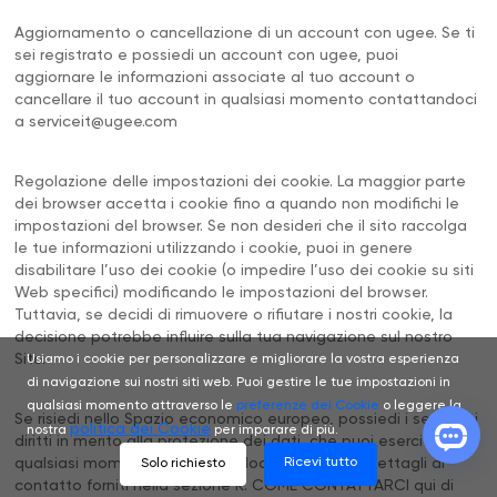
Aggiornamento o cancellazione di un account con ugee. Se ti
sei registrato e possiedi un account con ugee, puoi
aggiornare le informazioni associate al tuo account o
cancellare il tuo account in qualsiasi momento contattandoci
a
serviceit@ugee.com
Regolazione delle impostazioni dei cookie. La maggior parte
dei browser accetta i cookie fino a quando non modifichi le
impostazioni del browser. Se non desideri che il sito raccolga
le tue informazioni utilizzando i cookie, puoi in genere
disabilitare l’uso dei cookie (o impedire l’uso dei cookie su siti
Web specifici) modificando le impostazioni del browser.
Tuttavia, se decidi di rimuovere o rifiutare i nostri cookie, la
decisione potrebbe influire sulla tua navigazione sul nostro
Sito.
Usiamo i cookie per personalizzare e migliorare la vostra esperienza
di navigazione sui nostri siti web. Puoi gestire le tue impostazioni in
qualsiasi momento attraverso le
preferenze dei Cookie
o leggere la
Se risiedi nello Spazio economico europeo, possiedi i seguenti
politica dei Cookie
nostra
per imparare di più.
diritti in merito alla protezione dei dati, che puoi esercitare in
qualsiasi momento contattandoci utilizzando i dettagli di
Ricevi tutto
Solo richiesto
contatto forniti nella sezione K. COME CONTATTARCI qui di