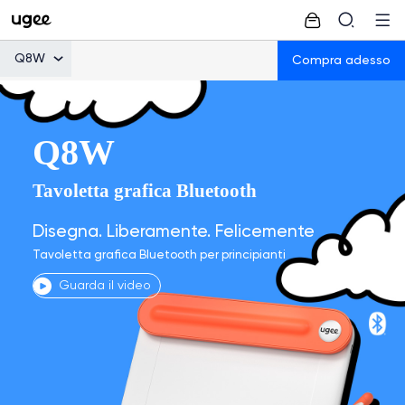
Q8W
Compra adesso
Q8W
Tavoletta grafica Bluetooth
Disegna. Liberamente. Felicemente
Tavoletta grafica Bluetooth per principianti
Guarda il video