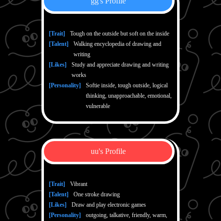
gg's Profile
[Trait]
Tough on the outside but soft on the inside
[Talent]
Walking encyclopedia of drawing and
writing
[Likes]
Study and appreciate drawing and writing
works
[Personality]
Softie inside, tough outside, logical
thinking, unapproachable, emotional,
vulnerable
uu's Profile
[Trait]
Vibrant
[Talent]
One stroke drawing
[Likes]
Draw and play electronic games
[Personality]
outgoing, talkative, friendly, warm,