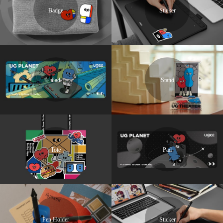
Badge
Sticker
Pad
Stand
Tote
Pad
Pen Holder
Sticker