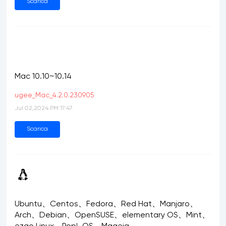
Scarica
Mac 10.10~10.14
ugee_Mac_4.2.0.230905
Jul 02,2024 PM 17:47
Scarica
Ubuntu、Centos、Fedora、Red Hat、Manjaro、
Arch、Debian、OpenSUSE、elementary OS、Mint、