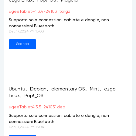
ezgo Linux、Pop!_OS、Mageia
ugeeTablet-4.3.4-241031.tar.gz
Supporta solo connessioni cablate e dongle, non
connessioni Bluetooth
Dec 17,2024 PM 15:03
Scarica
Ubuntu、Debian、elementary OS、Mint、ezgo
Linux、Pop!_OS
ugeeTablet4.3.5-241031.deb
Supporta solo connessioni cablate e dongle, non
connessioni Bluetooth
Dec 17,2024 PM 15:04