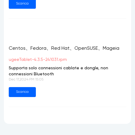
Scarica
Centos、Fedora、Red Hat、OpenSUSE、Mageia
ugeeTablet-4.3.5-241031.rpm
Supporta solo connessioni cablate e dongle, non
connessioni Bluetooth
Dec 17,2024 PM 15:05
Scarica