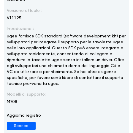
Windows
Versione attuale：
V1.1.1.25
Introduzione：
ugee fornisce SDK standard (software development kit) per
sviluppatori per integrare il supporto per le tavolette ugee
nelle loro applicazioni. Questo SDK può essere integrato e
sviluppato rapidamente, consentendo di collegare e
riprodurre la tavoletta ugee senza installare un driver. Offre
agli sviluppatori una chiamata demo del linguaggio C# e
VC da utilizzare o per riferimento. Se hai altre esigenze
specifiche, per favore senti libero di contattare il supporto
tecnico pre-vendita ugee.
Modelli di supporto:
M708
Aggiorna registro
Scarica