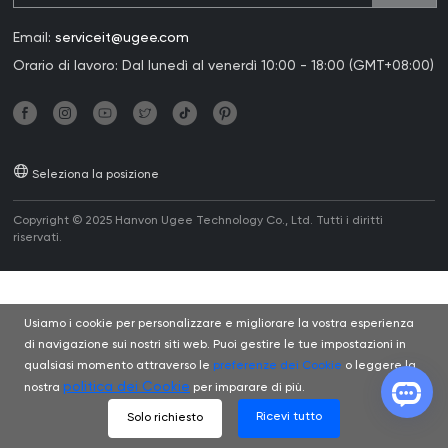
Email:
serviceit@ugee.com
Orario di lavoro: Dal lunedì al venerdì 10:00 - 18:00 (GMT+08:00)
Seleziona la posizione
Copyright © 2025 Hanvon Ugee Technology Co., Ltd. Tutti i diritti
riservati.
Usiamo i cookie per personalizzare e migliorare la vostra esperienza
di navigazione sui nostri siti web. Puoi gestire le tue impostazioni in
qualsiasi momento attraverso le
preferenze dei Cookie
o leggere la
politica dei Cookie
nostra
per imparare di più.
Ricevi tutto
Solo richiesto