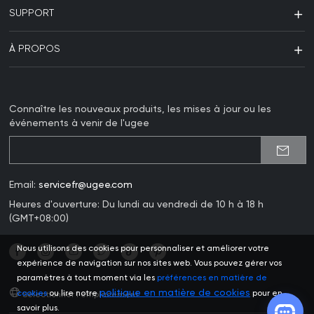
SUPPORT
À PROPOS
Connaître les nouveaux produits, les mises à jour ou les
événements à venir de l'ugee
Email:
servicefr@ugee.com
Heures d'ouverture: Du lundi au vendredi de 10 h à 18 h
(GMT+08:00)
Nous utilisons des cookies pour personnaliser et améliorer votre
expérience de navigation sur nos sites web. Vous pouvez gérer vos
paramètres à tout moment via les
préférences en matière de
politique en matière de cookies
cookies
ou lire notre
pour en
Sélectionner l'emplacement
savoir plus.