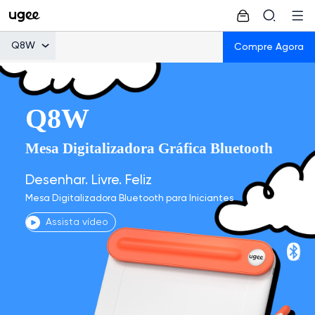
Q8W
Compre Agora
Q8W
Mesa Digitalizadora Gráfica Bluetooth
Desenhar. Livre. Feliz
Mesa Digitalizadora Bluetooth para Iniciantes
Assista vídeo