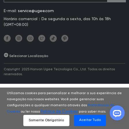
E-mail:
service@ugee.com
Horário comercial：De segunda a sexta, das 10h às 18h
(GMT+08:00)
Selecionar Localização
Copyright 2025 Hanvon Ugee Tecnologia Co., Ltd. Todos os direitos
reservados.
Utilizamos cookies para personalizar e melhorar a sua experiência de
navegação nos nossos websites. Você pode gerenciar suas
configurações a qualquer momento através das
Preferências de
Política de Cookies
Cookies
ou ler nossa
para saber mais.
Aceitar Tudo
Somente Obrigatório