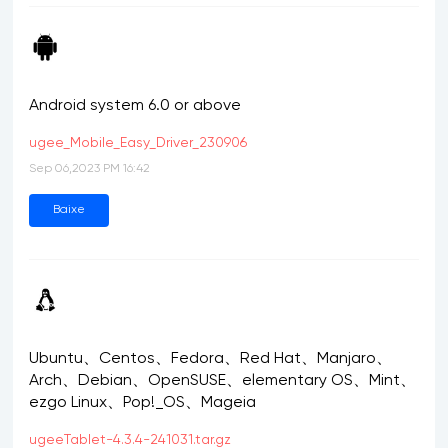
Android system 6.0 or above
ugee_Mobile_Easy_Driver_230906
Sep 06,2023 PM 16:42
Baixe
Ubuntu、Centos、Fedora、Red Hat、Manjaro、
Arch、Debian、OpenSUSE、elementary OS、Mint、
ezgo Linux、Pop!_OS、Mageia
ugeeTablet-4.3.4-241031.tar.gz