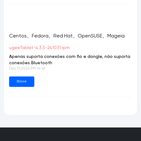
Centos、Fedora、Red Hat、OpenSUSE、Mageia
ugeeTablet-4.3.5-241031.rpm
Apenas suporta conexões com fio e dongle, não suporta
conexões Bluetooth
Dec 17,2024 PM 14:45
Baixe