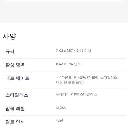
사양
11.02 x 7.87 x 0.42 인치
규격
8.46 x 5.94 인치
활성 영역
＜ 1파운드, 단 429g (타블렛, 스타일러스,
네트 웨이트
내장 펜 슬롯 포함)
무배터리 PH08 스타일러스
스타일러스
16,384
압력 레벨
±60°
틸트 인식