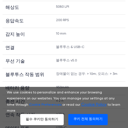
5080 LPI
해상도
200 RPS
응답속도
10 mm
감지 높이
블루투스 & USB-C
연결
블루투스 v5.0
무선 기술
장애물이 없는 경우: > 10m; 오피스: > 3m
블루투스 작동 범위
950mAh
배터리 용량
We use cookies to personalize and enhance your browsing
experience on our websites. You can manage your settings at any
≤ 2 h
충전 시간
Cookie Policy
time through
Cookie Preferences
or read our
to learn
more.
≥ 10 h
연속 작동 시간
쿠키 전체 동의하기
필수 쿠키만 동의하기
USB-C