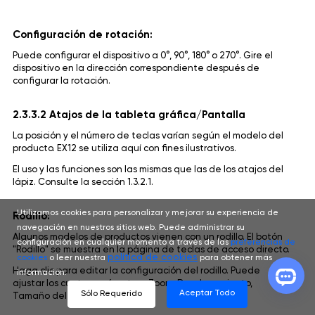
Configuración de rotación:
Puede configurar el dispositivo a 0°, 90°, 180° o 270°. Gire el
dispositivo en la dirección correspondiente después de
configurar la rotación.
2.3.3.2 Atajos de la tableta gráfica/Pantalla
La posición y el número de teclas varían según el modelo del
producto. EX12 se utiliza aquí con fines ilustrativos.
El uso y las funciones son las mismas que las de los atajos del
lápiz. Consulte la sección 1.3.2.1.
Utilizamos cookies para personalizar y mejorar su experiencia de
Rodillo:
navegación en nuestros sitios web. Puede administrar su
Algunos modelos de productos vienen con un rodillo. El botón
configuración en cualquier momento a través de las
preferencias de
"Rodillo" se muestra en la página de teclas de acceso directo.
política de cookies
cookies
o leer nuestra
para obtener más
Haga clic para editar la configuración del rodillo. Puede
información.
ajustar los cuatro parámetros: Zoom, Desplazamiento,
Aceptar Todo
Sólo Requerido
Tamaño del pincel, Rotación.