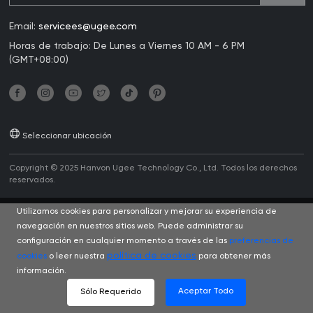
Email:
servicees@ugee.com
Horas de trabajo: De Lunes a Viernes 10 AM - 6 PM
(GMT+08:00)
Seleccionar ubicación
Copyright © 2025 Hanvon Ugee Technology Co., Ltd. Todos los derechos
reservados.
Utilizamos cookies para personalizar y mejorar su experiencia de
navegación en nuestros sitios web. Puede administrar su
configuración en cualquier momento a través de las
preferencias de
política de cookies
cookies
o leer nuestra
para obtener más
información.
Aceptar Todo
Sólo Requerido