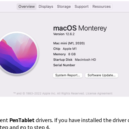
rent
PenTablet
drivers. If you have installed the driver 
 step and go to step 4.