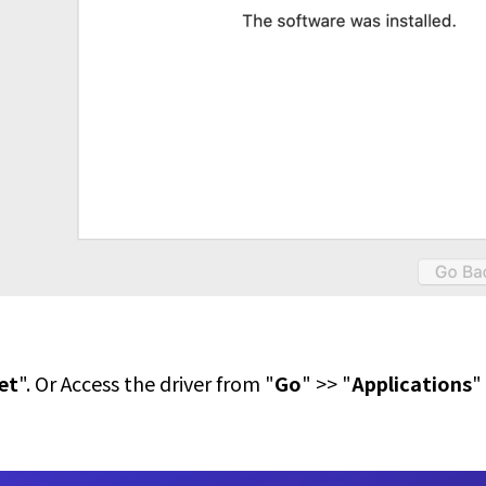
et
". Or Access the driver from "
Go
" >> "
Applications
"