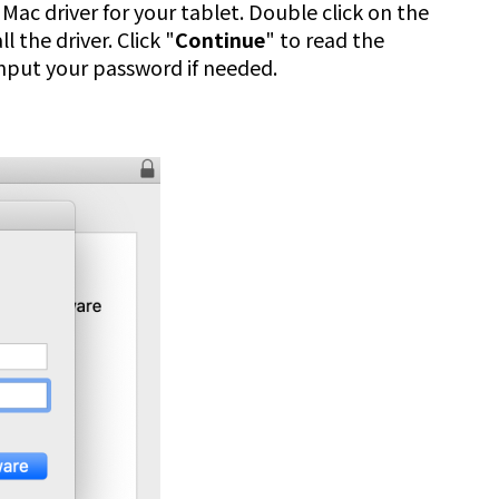
Mac driver for your tablet. Double click on the
l the driver. Click "
Continue
" to read the
input your password if needed.