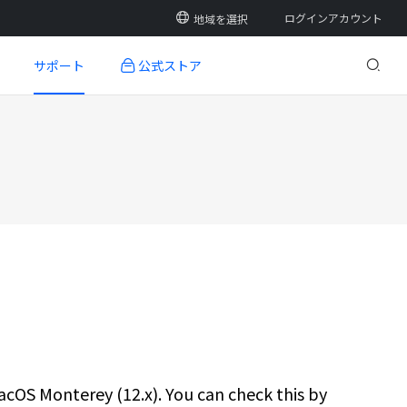
ログインアカウント
地域を選択
ログイン
サポート
公式ストア
ダウンロード
登録
認証
FAQ
開発者センター
新製品
新製品
新製品
2 PLUS
SBアダプター
Q6
U1600/U1200 液晶ペンタブレット
ドローインググローブ
Q8W
お問い合わせ
ァームウェアアップデート
macOS Monterey (12.x). You can check this by