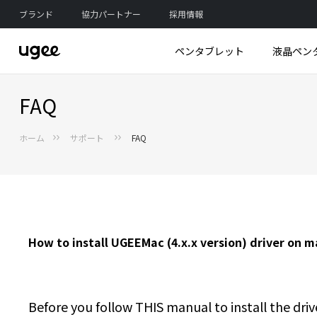
ブランド
協力パートナー
採用情報
ペンタブレット
液晶ペン
FAQ
ホーム
サポート
FAQ
新製
新製
新
3Dプリンターを探求する
ペンタブレットを探索
液晶タブレットを探索
タブレット PC を探る
アクセサリーを探索
Funbox 3Dプリ
Trio Pad UT3
M808
UE16
ペン
How to install UGEEMac (4.x.x version) driver on m
Before you follow THIS manual to install the dri