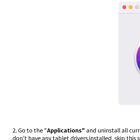
2. Go to the "
Applications"
and uninstall all cur
don’t have any tablet drivers installed, skip this