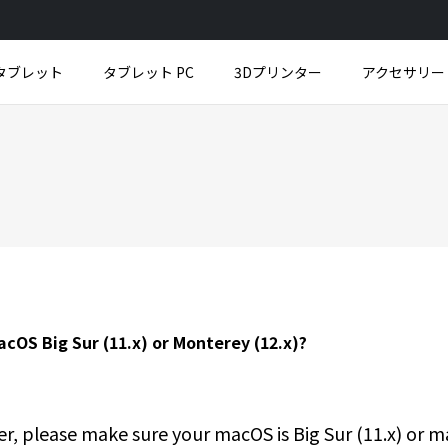
タブレット
タブレット PC
3Dプリンター
アクセサリー
品
品
製品
新製品
新製品
新製品
ンター
Fun Drawing Pad UT2
M908
UE12
接続ケーブル
UE1
U
フ
すべて表示
すべて表示
すべて表示
すべて表示
すべて表示
acOS Big Sur (11.x) or Monterey (12.x)?
ver, please make sure your macOS is Big Sur (11.x) or 