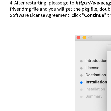
4. After restarting, please go to
https://www.u
friver dmg file and you will get the pkg file, doubl
Software License Agreement, click "
Continue
" t