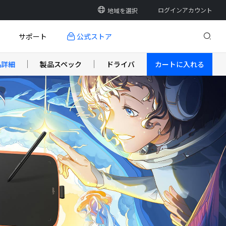
ログインアカウント
地域を選択
ログイン
サポート
公式ストア
ダウンロード
登録
品詳細
製品スペック
ドライバ
カートに入れる
認証
FAQ
開発者センター
新製品
新製品
新製品
2 PLUS
SBアダプター
Q6
U1600/U1200 液晶ペンタブレット
ドローインググローブ
Q8W
お問い合わせ
ァームウェアアップデート