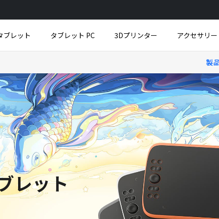
タブレット
タブレット PC
3Dプリンター
アクセサリー
製
品
品
製品
新製品
新製品
新製品
ンター
Fun Drawing Pad UT2
M908
UE12
接続ケーブル
UE1
U
フ
すべて表示
すべて表示
すべて表示
すべて表示
すべて表示
ブレット