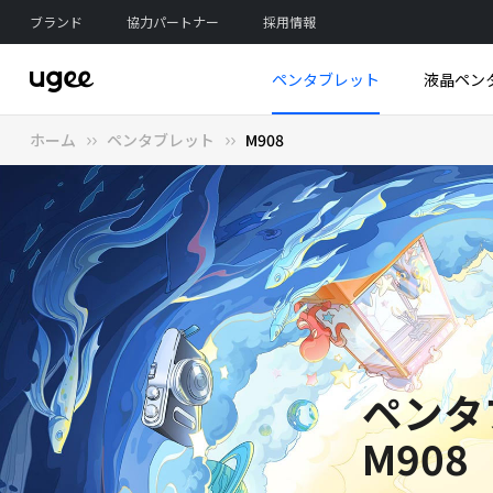
ブランド
協力パートナー
採用情報
ペンタブレット
液晶ペン
ホーム
ペンタブレット
M908
新製
新製
新
3Dプリンターを探求する
ペンタブレットを探索
液晶タブレットを探索
タブレット PC を探る
アクセサリーを探索
Funbox 3Dプリ
Trio Pad UT3
M808
UE16
ペン
ペンタ
M908