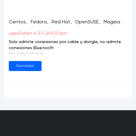
Centos、Fedora、Red Hat、OpenSUSE、Mageia
ugeeTablet-4.3.5-241031.rpm
Solo admite conexiones por cable y dongle, no admite
conexiones Bluetooth
Dec 17,2024 PM 14:56
Descargar