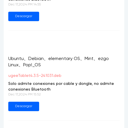
Dec 17,2024 PM 14:55
Descargar
Ubuntu、Debian、elementary OS、Mint、ezgo
Linux、Pop!_OS
ugeeTablet4.3.5-241031.deb
Solo admite conexiones por cable y dongle, no admite
conexiones Bluetooth
Dec 17,2024 PM 15:52
Descargar