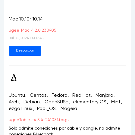
Mac 10.10~10.14
ugee_Mac_4.2.0.230905
Jul 02,2024 PM 17:45
Descargar
Ubuntu、Centos、Fedora、Red Hat、Manjaro、
Arch、Debian、OpenSUSE、elementary OS、Mint、
ezgo Linux、Pop!_OS、Mageia
ugeeTablet-4.3.4-241031.tar.gz
Solo admite conexiones por cable y dongle, no admite
conexiones Bluetooth