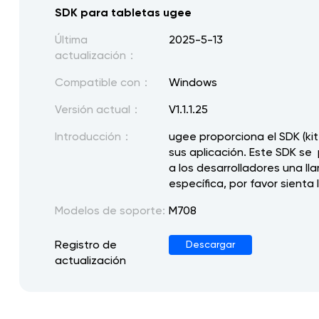
SDK para tabletas ugee
Última
2025-5-13
actualización：
Compatible con：
Windows
Versión actual：
V1.1.1.25
Introducción：
ugee proporciona el SDK (ki
sus aplicación. Este SDK se 
a los desarrolladores una l
específica, por favor sient
Modelos de soporte:
M708
Registro de
Descargar
actualización