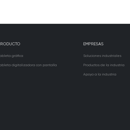
PRODUCTO
EMPRESAS
ableta gráfica
Soluciones industriales
ableta digitalizadora con pantalla
Productos de la industria
Apoyo a la industria