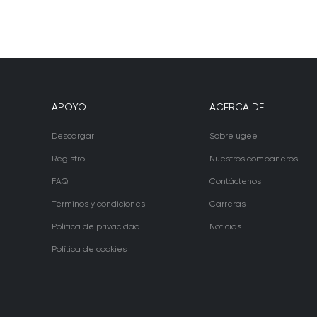
APOYO
ACERCA DE
Descargar
Sobre ugee
Registro
Nuestros compañeros
FAQ
Contáctenos
Términos y condiciones
Carreras
Política de privacidad
Noticias
Política de cookies