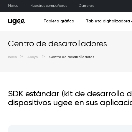
Marca
Nuestros compañeros
Carreras
Tableta gráfica
Tableta digitalizadora 
Centro de desarrolladores
Inicio
Apoyo
Centro de desarrolladores
Nuev
Nuev
N
Explora la Tableta Digital de Dibujo
Explora la Pantalla de Dibujo
Explorar la impresora 3D
Explora los Accesorios
Explora tablet PCs
Impresora 3D Fun
Trio Pad UT3
M808
UE16
Bolígrafo
SDK estándar (kit de desarrollo 
dispositivos ugee en sus aplicaci