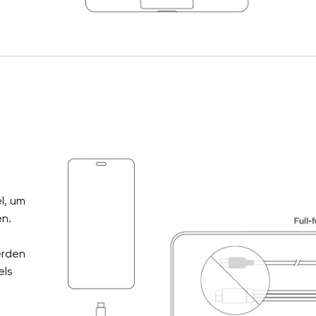
l, um
en.
erden
els