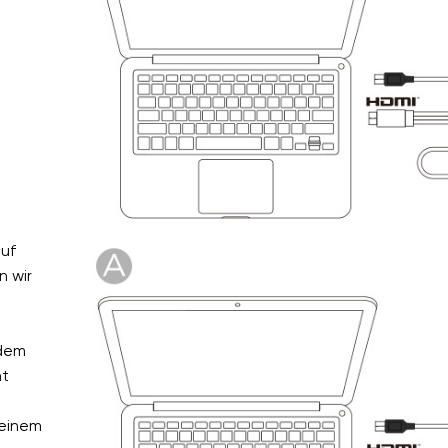
auf
n wir
 dem
ht
 einem