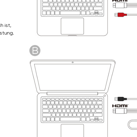
 ist,
istung.