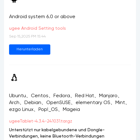
Android system 6.0 or above
ugee Android Setting tools
Sep 15,2025 PM 15:44
Herunterladen
Ubuntu、Centos、Fedora、Red Hat、Manjaro、
Arch、Debian、OpenSUSE、elementary OS、Mint、
ezgo Linux、Pop!_OS、Mageia
ugeeTablet-4.3.4-241031.tar.gz
Unterstützt nur kabelgebundene und Dongle-
Verbindungen, keine Bluetooth-Verbindungen