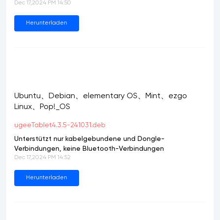
Dec 17,2024 PM 14:50
Herunterladen
Ubuntu、Debian、elementary OS、Mint、ezgo
Linux、Pop!_OS
ugeeTablet4.3.5-241031.deb
Unterstützt nur kabelgebundene und Dongle-
Verbindungen, keine Bluetooth-Verbindungen
Dec 17,2024 PM 14:52
Herunterladen