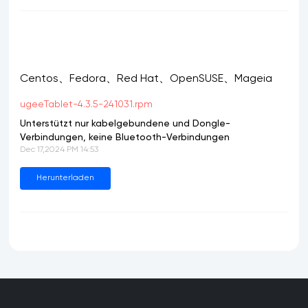
Centos、Fedora、Red Hat、OpenSUSE、Mageia
ugeeTablet-4.3.5-241031.rpm
Unterstützt nur kabelgebundene und Dongle-
Verbindungen, keine Bluetooth-Verbindungen
Dec 17,2024 PM 14:53
Herunterladen