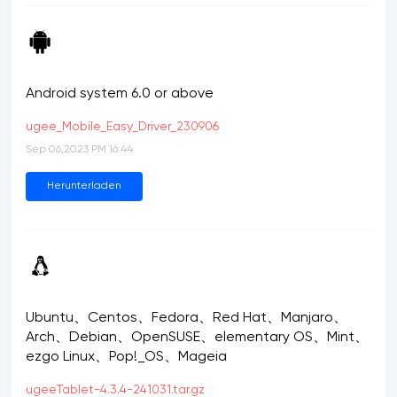
Android system 6.0 or above
ugee_Mobile_Easy_Driver_230906
Sep 06,2023 PM 16:44
Herunterladen
Ubuntu、Centos、Fedora、Red Hat、Manjaro、
Arch、Debian、OpenSUSE、elementary OS、Mint、
ezgo Linux、Pop!_OS、Mageia
ugeeTablet-4.3.4-241031.tar.gz